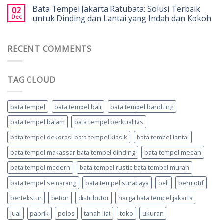
Bata Tempel Jakarta Ratubata: Solusi Terbaik
02
Dec
untuk Dinding dan Lantai yang Indah dan Kokoh
RECENT COMMENTS
TAG CLOUD
bata tempel
bata tempel bali
bata tempel bandung
bata tempel batam
bata tempel berkualitas
bata tempel dekorasi bata tempel klasik
bata tempel lantai
bata tempel makassar bata tempel dinding
bata tempel medan
bata tempel modern
bata tempel rustic bata tempel murah
bata tempel semarang
bata tempel surabaya
beli
bermotif
bertekstur
beton
distributor
harga bata tempel jakarta
jual
pabrik
polos
tanah liat
toko
ukuran