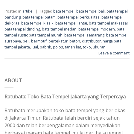
Posted in
artikel
|
Tagged
bata tempel
,
bata tempel bali
,
bata tempel
bandung
,
bata tempel batam
,
bata tempel berkualitas
,
bata tempel
dekorasi bata tempel klasik
,
bata tempel lantai
,
bata tempel makassar
bata tempel dinding
,
bata tempel medan
,
bata tempel modern
,
bata
tempel rustic bata tempel murah
,
bata tempel semarang
,
bata tempel
surabaya
,
beli
,
bermotif
,
bertekstur
,
beton
,
distributor
,
harga bata
tempel jakarta
,
jual
,
pabrik
,
polos
,
tanah liat
,
toko
,
ukuran
Leave a comment
ABOUT
Ratubata: Toko Bata Tempel Jakarta yang Terpercaya
Ratubata merupakan toko bata tempel yang berlokasi
di Jakarta Timur. Ratubata telah berdiri sejak tahun
2000 dan telah berpengalaman dalam menyediakan
berbagai macam bata tempel, mulai dari bata tempel