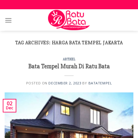
Skip
to
content
TAG ARCHIVES:
HARGA BATA TEMPEL JAKARTA
ARTIKEL
Bata Tempel Murah Di Ratu Bata
POSTED ON
DECEMBER 2, 2023
BY
BATATEMPEL
02
Dec